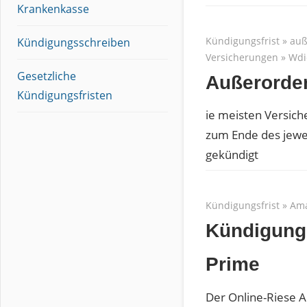
Krankenkasse
Kündigungsfrist
»
auß
Kündigungsschreiben
Versicherungen
»
Wdi
Gesetzliche
Außerorden
Kündigungsfristen
ie meisten Versich
zum Ende des jewei
gekündigt
Kündigungsfrist
»
Ama
Kündigung
Prime
Der Online-Riese 