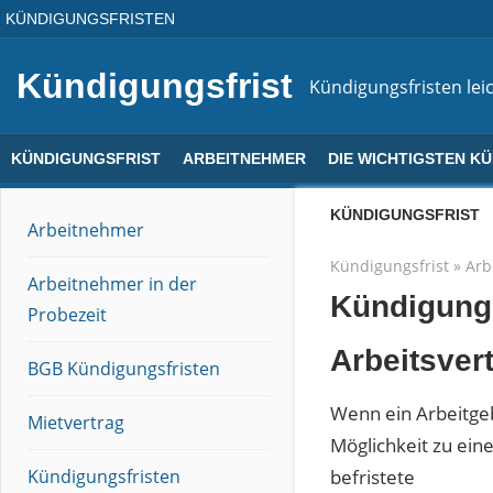
Direkt
KÜNDIGUNGSFRISTEN
zum
Inhalt
Kündigungsfrist
Kündigungsfristen leic
KÜNDIGUNGSFRIST
ARBEITNEHMER
DIE WICHTIGSTEN K
KÜNDIGUNGSFRIST
Arbeitnehmer
Kündigungsfrist
»
Arb
Arbeitnehmer in der
Kündigungs
Probezeit
Arbeitsver
BGB Kündigungsfristen
Wenn ein Arbeitgeb
Mietvertrag
Möglichkeit zu ein
befristete
Kündigungsfristen