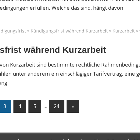
dingungen erfüllen. Welche das sind, hängt davon
digungsfrist
»
Kündigungsfrist während Kurzarbeit
»
Kurzarbeit
»
frist während Kurzarbeit
g von Kurzarbeit sind bestimmte rechtliche Rahmenbedin
hlen unter anderem ein einschlägiger Tarifvertrag, eine 
ung
3
4
5
…
24
Nächster
»
Beitrag