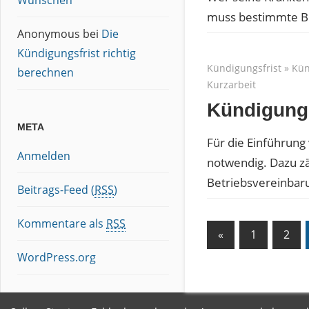
Wünschen
muss bestimmte Be
Anonymous
bei
Die
Kündigungsfrist richtig
Kündigungsfrist
»
Kün
berechnen
Kurzarbeit
Kündigungs
META
Für die Einführun
Anmelden
notwendig. Dazu zä
Betriebsvereinbar
Beitrags-Feed (
RSS
)
Kommentare als
RSS
«
Vorheriger
1
2
Beitrags-
Beitrag
WordPress.org
Navigation