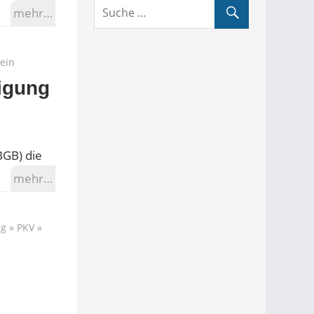
mehr…
ein
igung
BGB) die
mehr…
ng
»
PKV
»