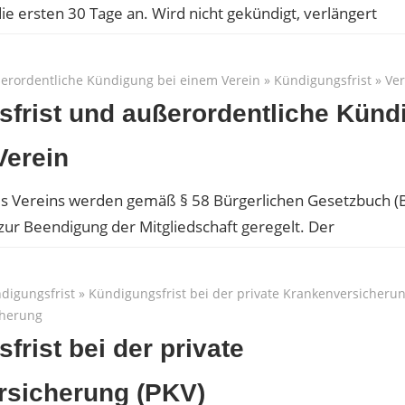
die ersten 30 Tage an. Wird nicht gekündigt, verlängert
erordentliche Kündigung bei einem Verein
»
Kündigungsfrist
»
Ver
frist und außerordentliche Künd
Verein
es Vereins werden gemäß § 58 Bürgerlichen Gesetzbuch (
zur Beendigung der Mitgliedschaft geregelt. Der
digungsfrist
»
Kündigungsfrist bei der private Krankenversicheru
cherung
frist bei der private
rsicherung (PKV)