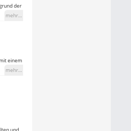
fgrund der
mehr…
 mit einem
mehr…
lten und