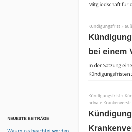
Mitgliedschaft für 
Kündigungsfrist
»
auß
Kündigungs
bei einem 
In der Satzung ein
Kündigungsfristen 
Kündigungsfrist
»
Kün
private Krankenversi
Kündigungs
NEUESTE BEITRÄGE
Krankenve
Was muss beachtet werden