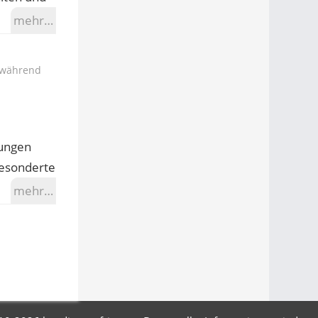
mehr…
während
gungen
gesonderte
mehr…