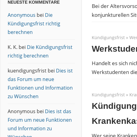
NEUESTE KOMMENTARE
Bei der Altersvorso
konjunkturellen Sit
Anonymous
bei
Die
Kündigungsfrist richtig
berechnen
Kündigungsfrist
»
Wer
K. K.
bei
Die Kündigungsfrist
Werkstuden
richtig berechnen
Handelt es sich n
kuendigungsfrist
bei
Dies ist
Werkstudenten die
das Forum um neue
Funktionen und Information
Kündigungsfrist
»
Kra
zu Wünschen
Kündigungs
Anonymous
bei
Dies ist das
Krankenka
Forum um neue Funktionen
und Information zu
Wer seine Kranken