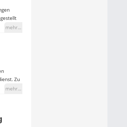
ngen
gestellt
mehr…
en
ienst. Zu
mehr…
g