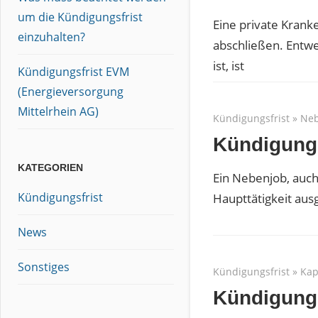
um die Kündigungsfrist
Eine private Kran
einzuhalten?
abschließen. Entwe
ist, ist
Kündigungsfrist EVM
(Energieversorgung
Mittelrhein AG)
Kündigungsfrist
»
Neb
Kündigungs
KATEGORIEN
Ein Nebenjob, auch
Kündigungsfrist
Haupttätigkeit aus
News
Sonstiges
Kündigungsfrist
»
Kap
Kündigungs