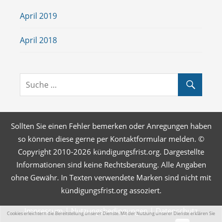
April 2019
April 2018
Sollten Sie einen Fehler bemerken oder Anregungen haben
so können diese gerne per Kontaktformular melden. ©
Copyright 2010-2026 kündigungsfrist.org. Dargestellte
Informationen sind keine Rechtsberatung. Alle Angaben
ohne Gewähr. In Texten verwendete Marken sind nicht mit
kündigungsfrist.org assoziert.
Impressum
|
Nutzungsbedingungen
|
Datenschutz
Cookies erleichtern die Bereitstellung unserer Dienste. Mit der Nutzung unserer Dienste erklären Sie