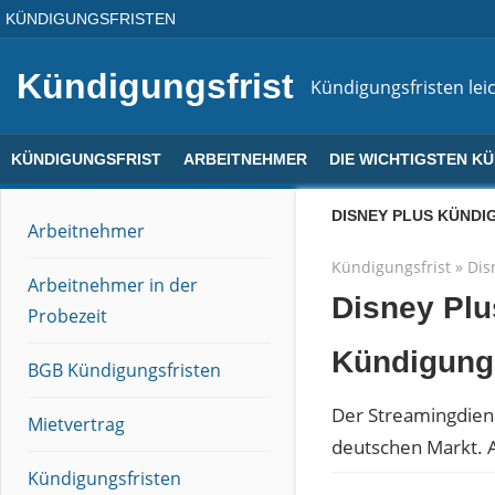
Direkt
KÜNDIGUNGSFRISTEN
zum
Inhalt
Kündigungsfrist
Kündigungsfristen leic
KÜNDIGUNGSFRIST
ARBEITNEHMER
DIE WICHTIGSTEN K
DISNEY PLUS KÜNDI
Arbeitnehmer
Kündigungsfrist
»
Dis
Arbeitnehmer in der
Disney Plu
Probezeit
Kündigung
BGB Kündigungsfristen
Der Streamingdiens
Mietvertrag
deutschen Markt. A
Kündigungsfristen