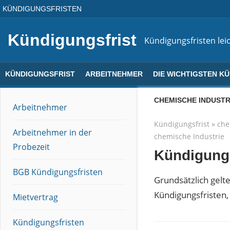
Direkt
KÜNDIGUNGSFRISTEN
zum
Inhalt
Kündigungsfrist
Kündigungsfristen leic
KÜNDIGUNGSFRIST
ARBEITNEHMER
DIE WICHTIGSTEN K
CHEMISCHE INDUSTR
Arbeitnehmer
Kündigungsfrist
»
che
Arbeitnehmer in der
chemische Industrie
Probezeit
Kündigungs
BGB Kündigungsfristen
Grundsätzlich gelte
Kündigungsfristen, 
Mietvertrag
Kündigungsfristen