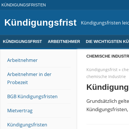
Direkt
KÜNDIGUNGSFRISTEN
zum
Inhalt
Kündigungsfrist
Kündigungsfristen leic
KÜNDIGUNGSFRIST
ARBEITNEHMER
DIE WICHTIGSTEN K
CHEMISCHE INDUSTR
Arbeitnehmer
Kündigungsfrist
»
che
Arbeitnehmer in der
chemische Industrie
Probezeit
Kündigungs
BGB Kündigungsfristen
Grundsätzlich gelte
Kündigungsfristen, 
Mietvertrag
Kündigungsfristen