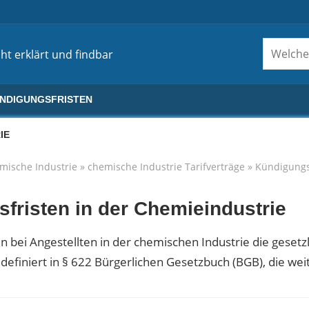
ht erklärt und findbar
ÜNDIGUNGSFRISTEN
IE
mische Industrie
»
chemische Industrie Tarifverträge
»
Kündigungs
fristen in der Chemieindustrie
n bei Angestellten in der chemischen Industrie die gesetz
definiert in § 622 Bürgerlichen Gesetzbuch (BGB), die wei