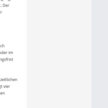
. Der
er
ich
 oder im
ngsfrist
zeitlichen
t vier
nen