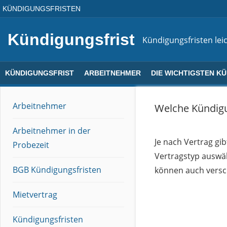
Direkt
KÜNDIGUNGSFRISTEN
zum
Inhalt
Kündigungsfrist
Kündigungsfristen leic
KÜNDIGUNGSFRIST
ARBEITNEHMER
DIE WICHTIGSTEN K
Arbeitnehmer
Welche Kündigu
Arbeitnehmer in der
Je nach Vertrag gi
Probezeit
Vertragstyp auswä
BGB Kündigungsfristen
können auch versc
Mietvertrag
Kündigungsfristen