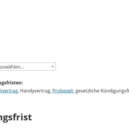
uswählen...
gsfristen:
tvertrag
, Handyvertrag,
Probezeit
, gesetzliche Kündigungsf
gsfrist