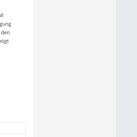
ll
igung
 den
tigt