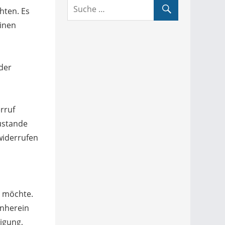
hten. Es
einen
der
rruf
ustande
widerrufen
n möchte.
rnherein
igung,