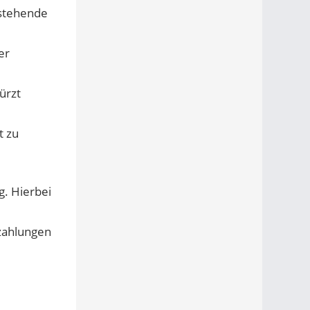
rstehende
er
ürzt
t zu
g. Hierbei
zahlungen