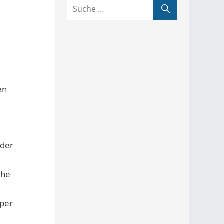
en
 der
che
 per