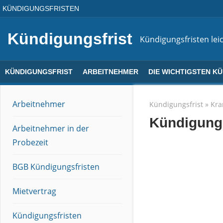
Direkt
KÜNDIGUNGSFRISTEN
zum
Inhalt
Kündigungsfrist
Kündigungsfristen leic
KÜNDIGUNGSFRIST
ARBEITNEHMER
DIE WICHTIGSTEN K
Arbeitnehmer
Kündigungsfrist
»
Kra
Kündigung
Arbeitnehmer in der
Probezeit
BGB Kündigungsfristen
Mietvertrag
Kündigungsfristen