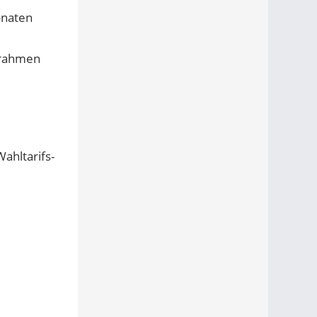
onaten
trahmen
ahltarifs-