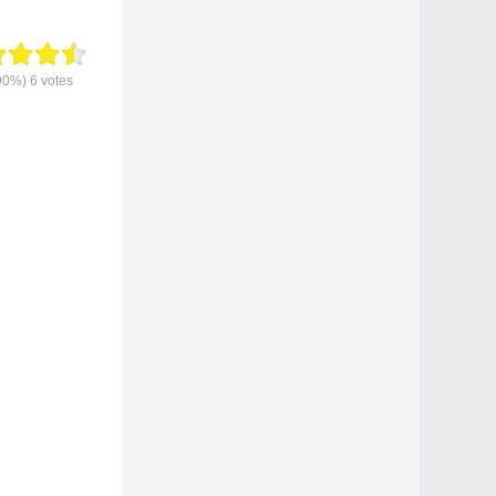
90%)
6
votes