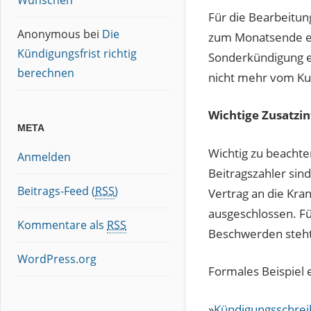
Wünschen
Für die Bearbeitun
Anonymous
bei
Die
zum Monatsende ei
Kündigungsfrist richtig
Sonderkündigung e
berechnen
nicht mehr vom Ku
Wichtige Zusatzi
META
Wichtig zu beachte
Anmelden
Beitragszahler sind
Beitrags-Feed (
RSS
)
Vertrag an die Kra
ausgeschlossen. Fü
Kommentare als
RSS
Beschwerden steht
WordPress.org
Formales Beispiel
»
Kündigungsschrei