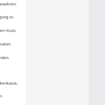
bewahren.
gung zu
den muss.
onaten
nden.
nkenkasse.
ls