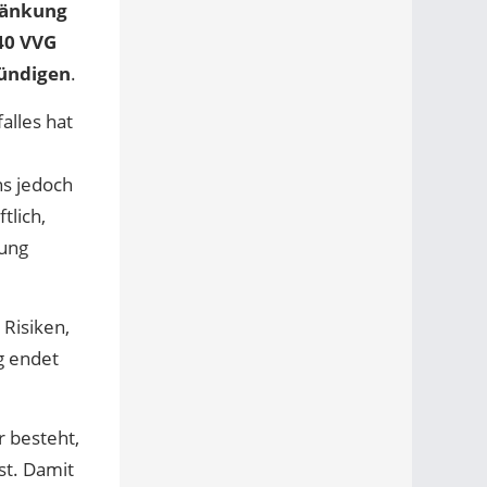
ränkung
40 VVG
kündigen
.
alles hat
ns jedoch
tlich,
gung
 Risiken,
g endet
r besteht,
st. Damit