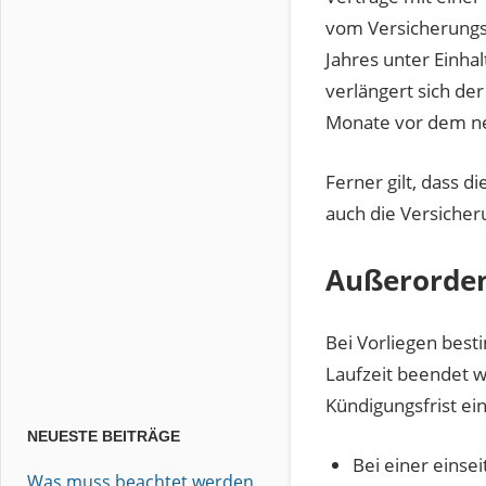
vom Versicherungs
Jahres unter Einha
verlängert sich de
Monate vor dem ne
Ferner gilt, dass d
auch die Versicheru
Außerorden
Bei Vorliegen bes
Laufzeit beendet w
Kündigungsfrist ein
NEUESTE BEITRÄGE
Bei einer einse
Was muss beachtet werden