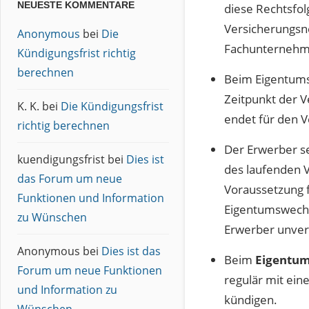
NEUESTE KOMMENTARE
diese Rechtsfol
Versicherungsn
Anonymous
bei
Die
Fachunternehm
Kündigungsfrist richtig
berechnen
Beim Eigentums
Zeitpunkt der 
K. K.
bei
Die Kündigungsfrist
endet für den V
richtig berechnen
Der Erwerber s
kuendigungsfrist
bei
Dies ist
des laufenden V
das Forum um neue
Voraussetzung f
Funktionen und Information
Eigentumswechs
zu Wünschen
Erwerber unverz
Anonymous
bei
Dies ist das
Beim
Eigentum
Forum um neue Funktionen
regulär mit ein
und Information zu
kündigen.