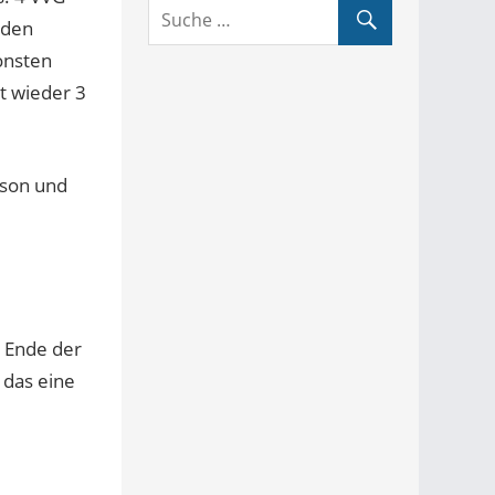
nden
onsten
t wieder 3
erson und
 Ende der
 das eine