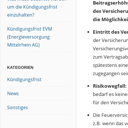
Beitragserhöh
um die Kündigungsfrist
des Versicher
einzuhalten?
die Möglichkei
Kündigungsfrist EVM
Eintritt des Ve
(Energieversorgung
der Versicheru
Mittelrhein AG)
Versicherungsve
zum Vertragsabl
spätestens ein
KATEGORIEN
zugegangen sei
Kündigungsfrist
Risikowegfall:
News
bedarf es kein
für den Versic
Sonstiges
Die Feuerversic
z.B. wenn das 