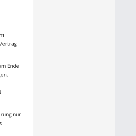
um
Vertrag
zum Ende
gen.
d
erung nur
s