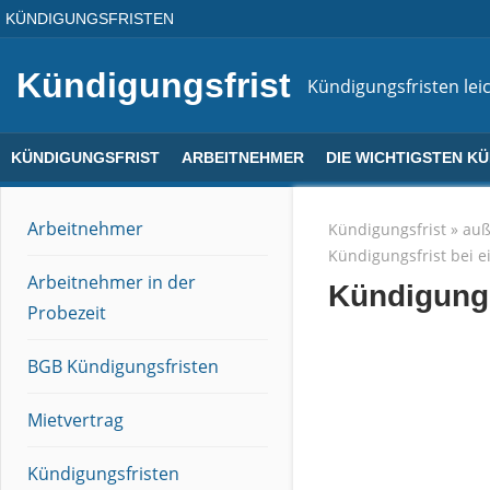
Direkt
KÜNDIGUNGSFRISTEN
zum
Inhalt
Kündigungsfrist
Kündigungsfristen leic
KÜNDIGUNGSFRIST
ARBEITNEHMER
DIE WICHTIGSTEN K
Arbeitnehmer
Kündigungsfrist
»
auß
Kündigungsfrist bei e
Arbeitnehmer in der
Kündigungs
Probezeit
BGB Kündigungsfristen
Mietvertrag
Kündigungsfristen