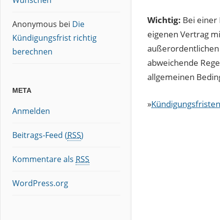
Wünschen
Wichtig:
Bei einer
Anonymous
bei
Die
eigenen Vertrag mi
Kündigungsfrist richtig
außerordentlichen
berechnen
abweichende Regelu
allgemeinen Beding
META
»
Kündigungsfristen
Anmelden
Beitrags-Feed (
RSS
)
Kommentare als
RSS
WordPress.org