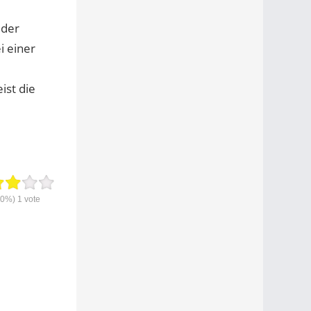
 der
i einer
ist die
60%)
1
vote