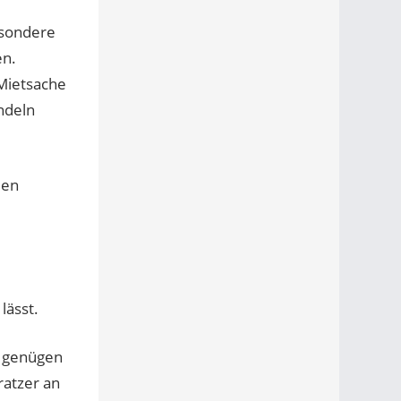
esondere
en.
 Mietsache
andeln
den
lässt.
, genügen
ratzer an