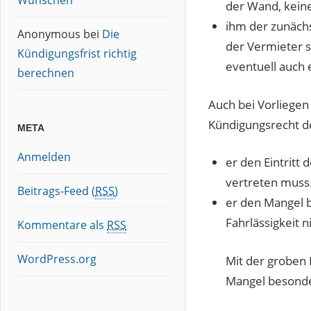
Wünschen
der Wand, kein
ihm der zunäch
Anonymous
bei
Die
der Vermieter s
Kündigungsfrist richtig
eventuell auch 
berechnen
Auch bei Vorliegen
Kündigungsrecht d
META
Anmelden
er den Eintritt
vertreten muss
Beitrags-Feed (
RSS
)
er den Mangel b
Fahrlässigkeit 
Kommentare als
RSS
WordPress.org
Mit der groben 
Mangel besonde