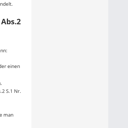
ndelt.
 Abs.2
enn:
der einen
,
.2 S.1 Nr.
te man