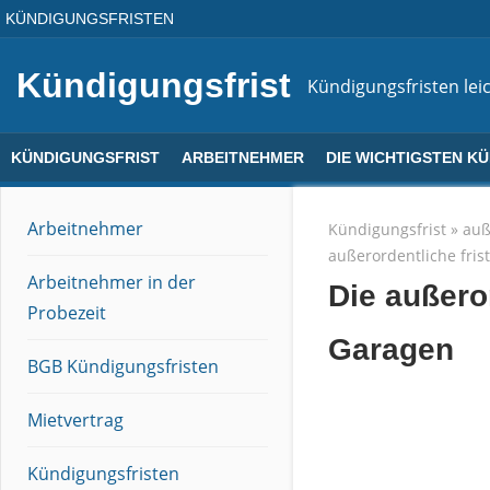
Direkt
KÜNDIGUNGSFRISTEN
zum
Inhalt
Kündigungsfrist
Kündigungsfristen leic
KÜNDIGUNGSFRIST
ARBEITNEHMER
DIE WICHTIGSTEN K
Arbeitnehmer
Kündigungsfrist
»
auß
außerordentliche fri
Arbeitnehmer in der
Die außero
Probezeit
Garagen
BGB Kündigungsfristen
Mietvertrag
Kündigungsfristen