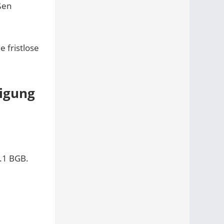
ßen
 fristlose
digung
S.1 BGB.