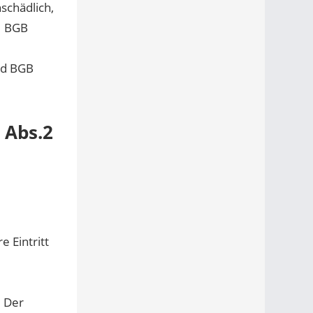
schädlich,
.1 BGB
6 d BGB
 Abs.2
 Eintritt
. Der