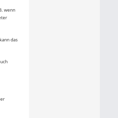
.B. wenn
eter
 kann das
auch
der