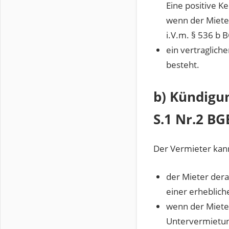
Eine positive K
wenn der Mieter
i.V.m. § 536 b 
ein vertraglich
besteht.
b) Kündigun
S.1 Nr.2 BG
Der Vermieter kann
der Mieter dera
einer erheblich
wenn der Mieter
Untervermietung