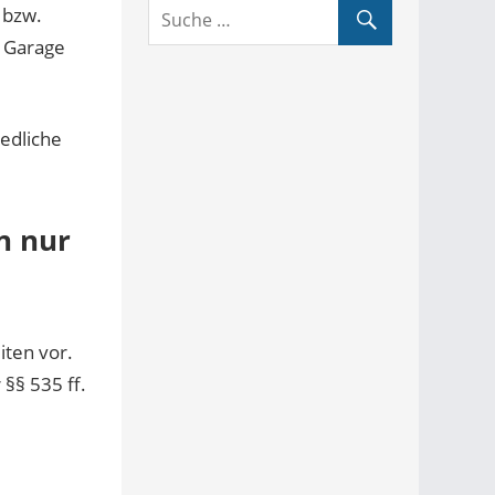
 bzw.
e Garage
iedliche
n nur
iten vor.
§§ 535 ff.