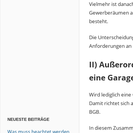
Vielmehr ist danac
Gewerberäumen ang
besteht.
Die Unterscheidung
Anforderungen an ei
II) Außeror
eine Garag
Wird lediglich eine
Damit richtet sich
BGB.
NEUESTE BEITRÄGE
In diesem Zusamme
Was muss beachtet werden