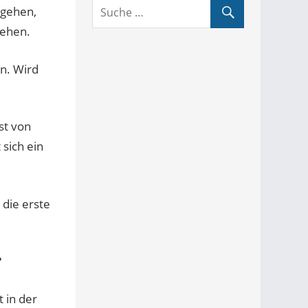
sgehen,
hehen.
n. Wird
st von
sich ein
 die erste
?
 in der