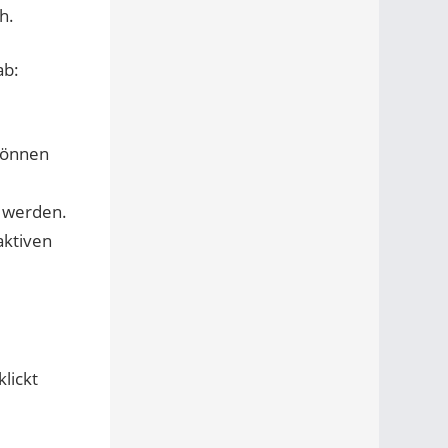
h.
ab:
 können
t werden.
aktiven
lickt