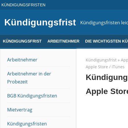
Direkt
KÜNDIGUNGSFRISTEN
zum
Inhalt
Kündigungsfrist
Kündigungsfristen leic
KÜNDIGUNGSFRIST
ARBEITNEHMER
DIE WICHTIGSTEN K
Arbeitnehmer
Kündigungsfrist
»
App
Apple Store / iTunes
Arbeitnehmer in der
Kündigungs
Probezeit
Apple Stor
BGB Kündigungsfristen
Mietvertrag
Kündigungsfristen