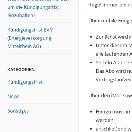
Regel immer online
um die Kündigungsfrist
einzuhalten?
Über mobile Endger
Kündigungsfrist EVM
Zunächst wird 
(Energieversorgung
Unter diesem Me
Mittelrhein AG)
alle laufenden
Soll ein Abo be
KATEGORIEN
Das Abo wird nu
Vertragslaufzeit
Kündigungsfrist
Über den iMac sowi
News
Sonstiges
Hierzu muss im
werden,
anschließend w