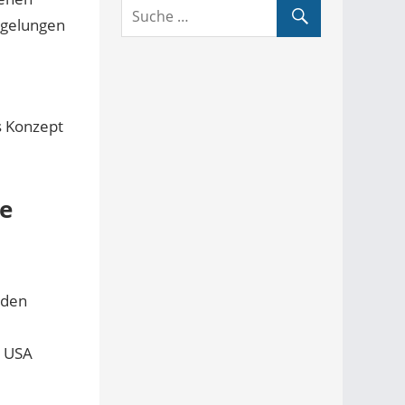
egelungen
s Konzept
ne
 den
n USA