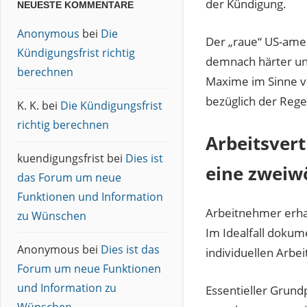
der Kündigung.
NEUESTE KOMMENTARE
Anonymous
bei
Die
Der „raue“ US-ameri
Kündigungsfrist richtig
demnach härter und
berechnen
Maxime im Sinne vo
bezüglich der Rege
K. K.
bei
Die Kündigungsfrist
richtig berechnen
Arbeitsvert
kuendigungsfrist
bei
Dies ist
eine zweiw
das Forum um neue
Funktionen und Information
Arbeitnehmer erhalt
zu Wünschen
Im Idealfall dokum
Anonymous
bei
Dies ist das
individuellen Arbei
Forum um neue Funktionen
und Information zu
Essentieller Grundp