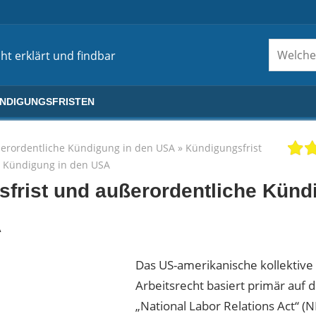
ht erklärt und findbar
ÜNDIGUNGSFRISTEN
erordentliche Kündigung in den USA
»
Kündigungsfrist
e Kündigung in den USA
frist und außerordentliche Künd
A
Das US-amerikanische kollektive
Arbeitsrecht basiert primär auf
„National Labor Relations Act“ (