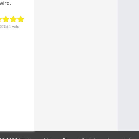
wird.
00%)
1
vote