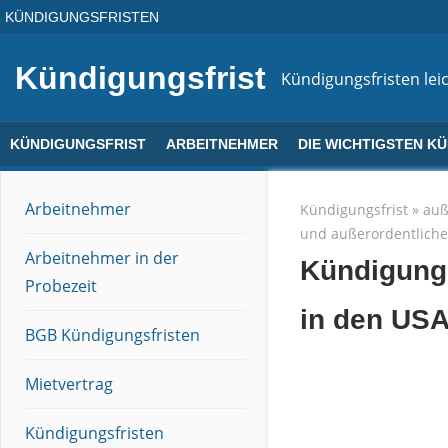
Direkt
KÜNDIGUNGSFRISTEN
zum
Inhalt
Kündigungsfrist
Kündigungsfristen leic
KÜNDIGUNGSFRIST
ARBEITNEHMER
DIE WICHTIGSTEN K
Arbeitnehmer
Kündigungsfrist
»
auß
und außerordentlich
Arbeitnehmer in der
Kündigungs
Probezeit
in den US
BGB Kündigungsfristen
Mietvertrag
Kündigungsfristen