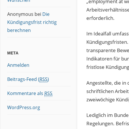
Wünschen
„employment at will
Arbeitsverhältniss
Anonymous
bei
Die
erforderlich.
Kündigungsfrist richtig
berechnen
Im Idealfall umfass
Kündigungsfristen.
transparente Bewei
META
Indikatoren für bu
Anmelden
fristlose Kündigung
Beitrags-Feed (
RSS
)
Angestellte, die i
schriftlichen Arbei
Kommentare als
RSS
zweiwöchige Kündig
WordPress.org
Lediglich im Bunde
Regelungen. Befrist