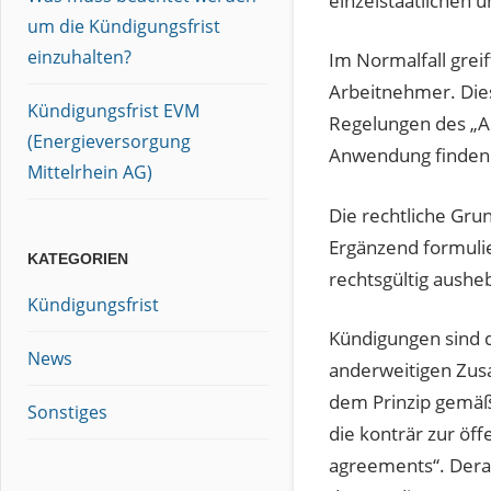
einzelstaatlichen
um die Kündigungsfrist
einzuhalten?
Im Normalfall grei
Arbeitnehmer. Dies
Kündigungsfrist EVM
Regelungen des „An
(Energieversorgung
Anwendung finden
Mittelrhein AG)
Die rechtliche Grun
Ergänzend formuli
KATEGORIEN
rechtsgültig aushe
Kündigungsfrist
Kündigungen sind d
News
anderweitigen Zusa
dem Prinzip gemäß
Sonstiges
die konträr zur öff
agreements“. Dera