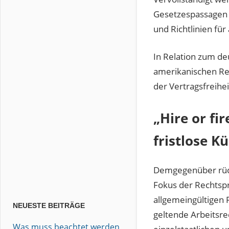
Gesetzespassagen d
und Richtlinien für
In Relation zum de
amerikanischen Reg
der Vertragsfreihei
„Hire or fi
fristlose K
Demgegenüber rück
Fokus der Rechtsp
allgemeingültigen 
NEUESTE BEITRÄGE
geltende Arbeitsr
Was muss beachtet werden