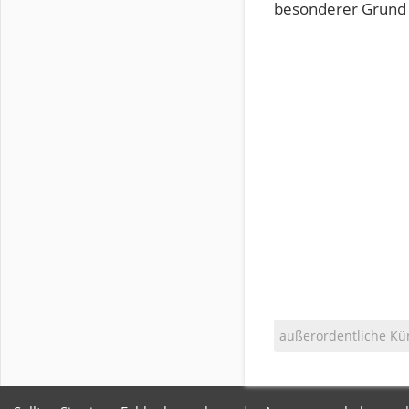
besonderer Grund v
außerordentliche Kü