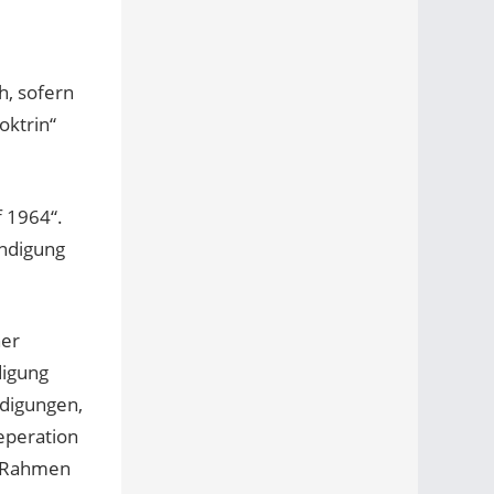
h, sofern
oktrin“
f 1964“.
ndigung
ner
digung
ndigungen,
seperation
m Rahmen