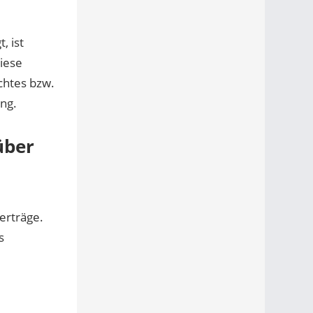
, ist
iese
chtes bzw.
ng.
über
erträge.
s