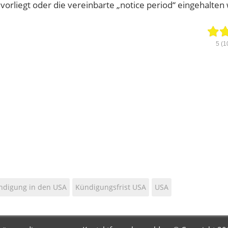
orliegt oder die vereinbarte „notice period“ eingehalten 
5
(1
ndigung in den USA
Kündigungsfrist USA
USA